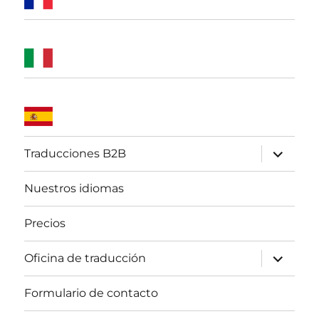
expande
Traducciones B2B
el
menú
inferior
Nuestros idiomas
Precios
expande
Oficina de traducción
el
menú
inferior
Formulario de contacto