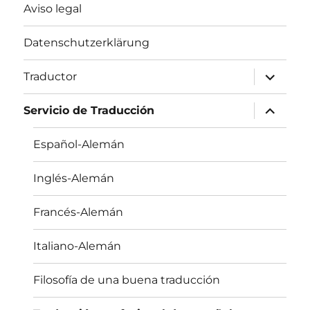
Aviso legal
Datenschutzerklärung
expande
Traductor
el
menú
inferior
expande
Servicio de Traducción
el
menú
inferior
Español-Alemán
Inglés-Alemán
Francés-Alemán
Italiano-Alemán
Filosofía de una buena traducción