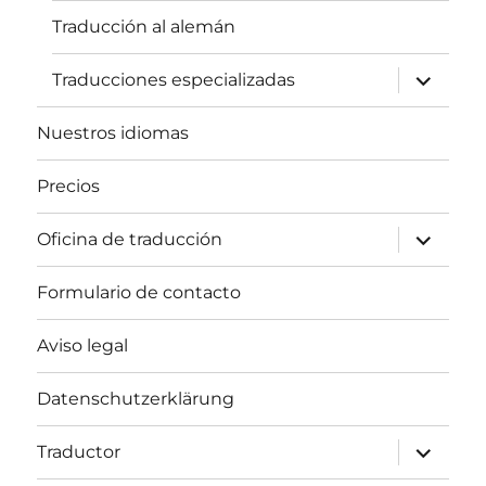
Traducción al alemán
expande
Traducciones especializadas
el
menú
inferior
Nuestros idiomas
Precios
expande
Oficina de traducción
el
menú
inferior
Formulario de contacto
Aviso legal
Datenschutzerklärung
expande
Traductor
el
menú