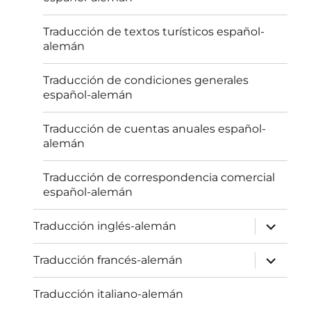
Traducción de textos turísticos español-
alemán
Traducción de condiciones generales
español-alemán
Traducción de cuentas anuales español-
alemán
Traducción de correspondencia comercial
español-alemán
expande
Traducción inglés-alemán
el
menú
inferior
expande
Traducción francés-alemán
el
menú
inferior
Traducción italiano-alemán