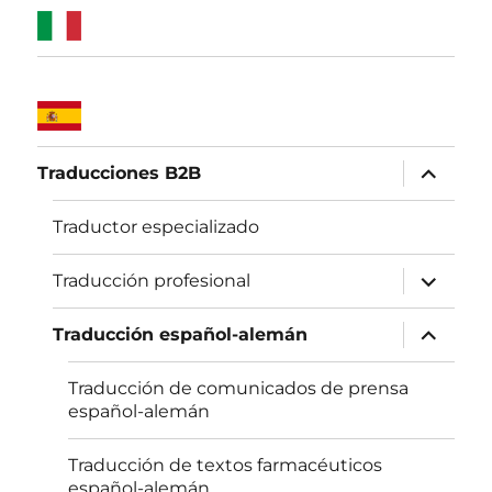
expande
Traducciones B2B
el
menú
inferior
Traductor especializado
expande
Traducción profesional
el
menú
inferior
expande
Traducción español-alemán
el
menú
inferior
Traducción de comunicados de prensa
español-alemán
Traducción de textos farmacéuticos
español-alemán