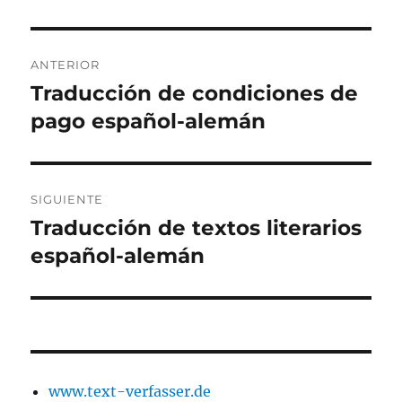
Navegación
ANTERIOR
de
Traducción de condiciones de
Entrada
anterior:
pago español-alemán
entradas
SIGUIENTE
Traducción de textos literarios
Entrada
siguiente:
español-alemán
www.text-verfasser.de