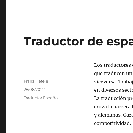
Traductor de esp
Los traductores 
que traducen un 
Autor
Franz Hefele
viceversa. Trab
Publicado
28/08/2022
en diversos sect
el
Categorías
Traductor Español
La traducción pr
cruza la barrera 
y alemanas. Gara
competitividad.