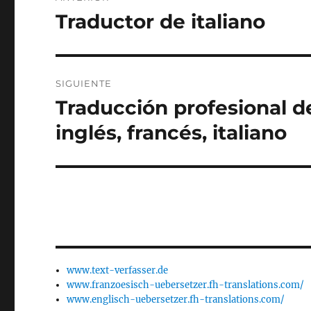
de
Traductor de italiano
Entrada
anterior:
entradas
SIGUIENTE
Traducción profesional d
Entrada
siguiente:
inglés, francés, italiano
www.text-verfasser.de
www.franzoesisch-uebersetzer.fh-translations.com/
www.englisch-uebersetzer.fh-translations.com/