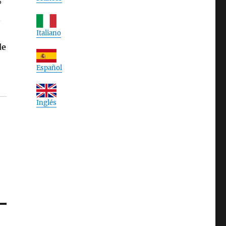
?
.
Italiano
de
Español
Inglés