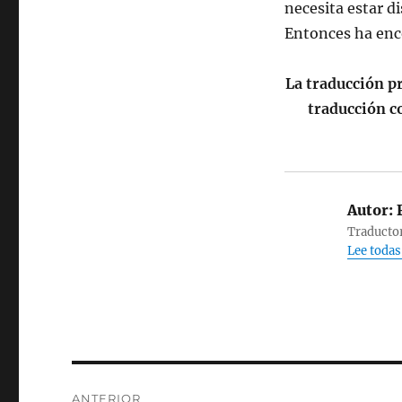
necesita estar d
Entonces ha enc
La traducción pr
traducción c
Autor:
F
Traductor
Lee todas
Navegación
ANTERIOR