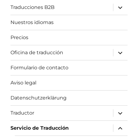
expande
Traducciones B2B
el
menú
inferior
Nuestros idiomas
Precios
expande
Oficina de traducción
el
menú
inferior
Formulario de contacto
Aviso legal
Datenschutzerklärung
expande
Traductor
el
menú
inferior
expande
Servicio de Traducción
el
menú