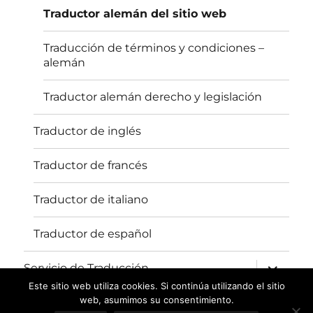
inferior
Traductor alemán del sitio web
Traducción de términos y condiciones –
alemán
Traductor alemán derecho y legislación
Traductor de inglés
Traductor de francés
Traductor de italiano
Traductor de español
expande
Servicio de Traducción
el
menú
Este sitio web utiliza cookies. Si continúa utilizando el sitio
inferior
web, asumimos su consentimiento.
Oficina de traducción fh-translations.com
Funciona