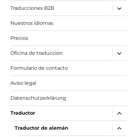
expande
Traducciones B2B
el
menú
inferior
Nuestros idiomas
Precios
expande
Oficina de traducción
el
menú
inferior
Formulario de contacto
Aviso legal
Datenschutzerklärung
expande
Traductor
el
menú
inferior
expande
Traductor de alemán
el
menú